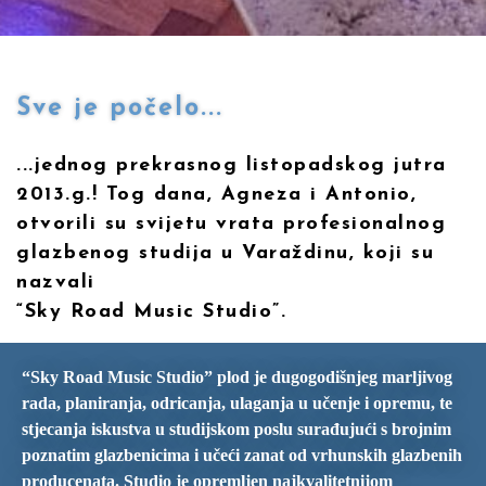
Sve je počelo...
...jednog prekrasnog listopadskog jutra
2013.g.! Tog dana, Agneza i Antonio,
otvorili su svijetu vrata profesionalnog
glazbenog studija u Varaždinu, koji su
nazvali
“Sky Road Music Studio”.
“Sky Road Music Studio” plod je dugogodišnjeg marljivog
rada, planiranja, odricanja, ulaganja u učenje i opremu, te
stjecanja iskustva u studijskom poslu surađujući s brojnim
poznatim glazbenicima i učeći zanat od vrhunskih glazbenih
producenata. Studio je opremljen najkvalitetnijom